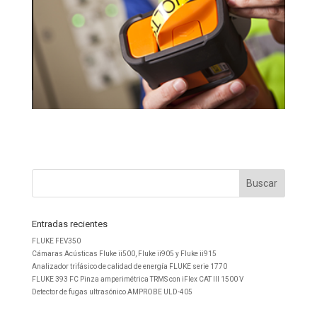
Entradas recientes
FLUKE FEV350
Cámaras Acústicas Fluke ii500, Fluke ii905 y Fluke ii915
Analizador trifásico de calidad de energía FLUKE serie 1770
FLUKE 393 FC Pinza amperimétrica TRMS con iFlex CAT III 1500 V
Detector de fugas ultrasónico AMPROBE ULD-405