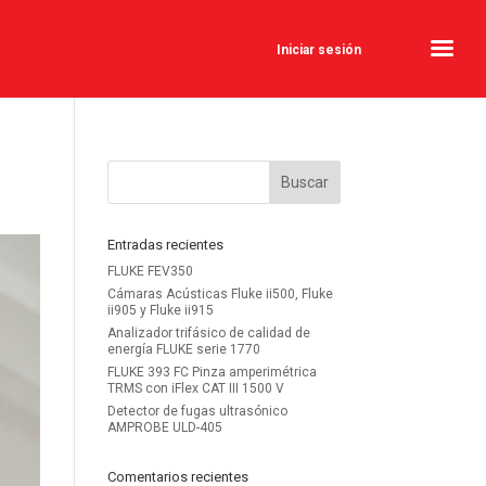
Iniciar sesión
Entradas recientes
FLUKE FEV350
Cámaras Acústicas Fluke ii500, Fluke
ii905 y Fluke ii915
Analizador trifásico de calidad de
energía FLUKE serie 1770
FLUKE 393 FC Pinza amperimétrica
TRMS con iFlex CAT III 1500 V
Detector de fugas ultrasónico
AMPROBE ULD-405
Comentarios recientes